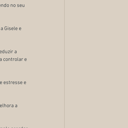
endo no seu 
a Gisele e 
eduzir a 
a controlar e 
e estresse e 
lhora a 