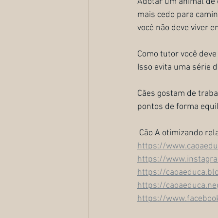
Adotar um animal de 
mais cedo para caminha
você não deve viver e
Como tutor você deve 
Isso evita uma série
Cães gostam de trabal
pontos de forma equil
 Cão A otimizando rel
https://www.caoaedu
https://www.instagra
https://caoaeduca.bl
https://caoaeduca.neg
https://www.facebook