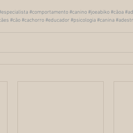
#especialista
#comportamento
#canino
#joeabiko
#cãoa
#ad
cães
#cão
#cachorro
#educador
#psicologia
#canina
#adest