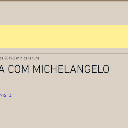
Início
Serviços
Ferramentas
Quem é Joe
 de 2019
2 min de leitura
A COM MICHELANGELO
L7Xe-4