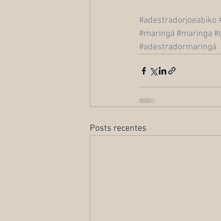
#adestradorjoeabiko
#maringá
#maringa
#
#adestradormaringá
Posts recentes