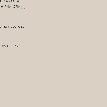
mplo acordar 
iária. Afinal, 
a na natureza. 
odos esses 