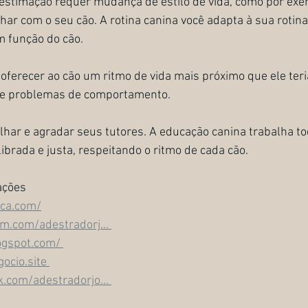
estimação requer mudança de estilo de vida, como por exe
r com o seu cão. A rotina canina você adapta à sua rotina d
m função do cão.
oferecer ao cão um ritmo de vida mais próximo que ele teri
 de problemas de comportamento.  
har e agradar seus tutores. A educação canina trabalha t
ibrada e justa, respeitando o ritmo de cada cão.
ações 
ca.com/
m.com/adestradorj... 
ogspot.com/ 
ocio.site 
.com/adestradorjo... 