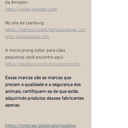
da Amazon:
https://
www.amazon.com
No site da Leerburg:
https://leerburg.com/hermsprenger_chr
ome_prongcollars.htm
A micro prong collar para cães 
pequenos você encontra aqui:
https://leerburg.com/microprong.php
Essas marcas são as marcas que 
prezam a qualidade e a segurança dos 
animais, certifiquem-se de que estão 
adquirindo produtos desses fabricantes 
apenas.
https://linktr.ee/adestradorjoeabiko