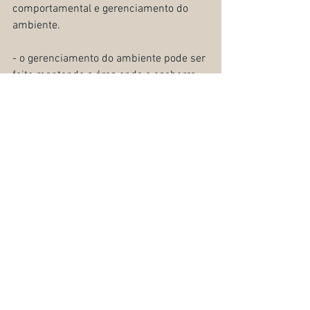
comportamental e gerenciamento do 
ambiente.
- o gerenciamento do ambiente pode ser 
feito mantendo a área onde o cachorro 
vive sempre limpa, e livre de cocô;
- tutores que têm gatos devem manter a 
caixa de areia fora do alcance do 
cachorro;
- supervisionar atentamente as 
caminhadas, evitando a ingestão das 
fezes de outros animais;
- trabalhar intensivamente comandos de 
obediência para poder controlar melhor 
o cachorro.