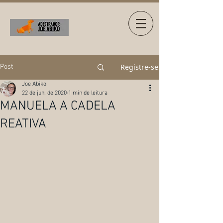
Registre-se
Post
Joe Abiko
22 de jun. de 2020
1 min de leitura
MANUELA A CADELA
REATIVA