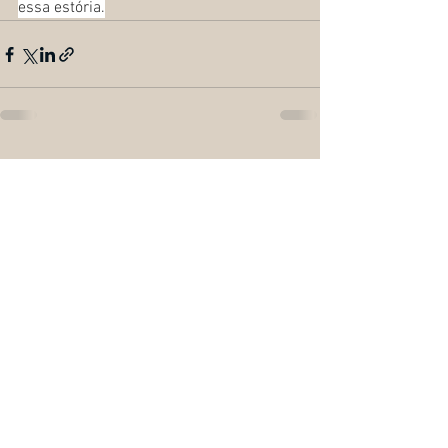
essa estória.
Ver tudo
Posts recentes