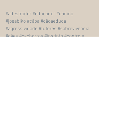
#adestrador
#educador
#canino
#joeabiko
#cãoa
#cãoaeduca
#agressividade
#tutores
#sobrevivência
#cães
#cachorros
#instinto
#controle
#predação
#defesa
#território
#medo
#maternal
#triptofano
#serotonina
#banana
#obediência
#comportamentalista
#psicologia
#canina
#comportamento
#socialização
#equilíbrio
#reforço
#mídia
#bem
#estar
#família
#alimento
#exercício
#dieta
#adestradormaringá