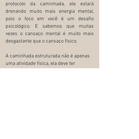
protocolo da caminhada, ele estará 
drenando muito mais energia mental, 
pois o foco em você é um desafio 
psicológico. E sabemos que muitas 
vezes o cansaço mental é muito mais 
desgastante que o cansaço físico.
A caminhada estruturada não é apenas 
uma atividade física, ela deve ter 
qualidade.
Uma caminhada estruturada de 30 
minutos, drena muito mais energia 
mental que um passeio sem regras, 
orientação e direção  de 1 hora ou mais.
Reflita sobre o conteúdo deste material 
e decida o que você pode mudar à partir 
de agora sobre esta atividade tão 
importante na vida do seu cachorro.