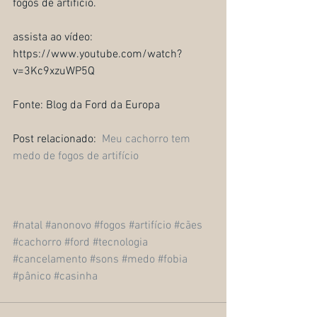
fogos de artifício.
assista ao vídeo: 
https://www.youtube.com/watch?
v=3Kc9xzuWP5Q
Fonte: Blog da Ford da Europa
Post relacionado:  
Meu cachorro tem 
medo de fogos de artifício
#natal
#anonovo
#fogos
#artifício
#cães
#cachorro
#ford
#tecnologia
#cancelamento
#sons
#medo
#fobia
#pânico
#casinha