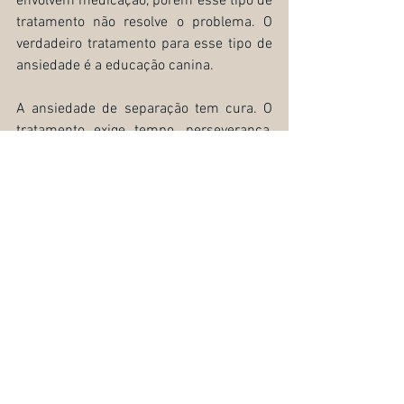
envolvem medicação, porém esse tipo de 
tratamento não resolve o problema. O 
verdadeiro tratamento para esse tipo de 
ansiedade é a educação canina.
A ansiedade de separação tem cura. O 
tratamento exige tempo, perseverança, 
consistência e muita paciência. A 
dedicação e a participação do(a) tutor(a) 
e de todos envolvidos tem alta influencia 
nos resultados.
Faça os exercícios recomendados pelo 
educador canino. Não se limite às aulas 
semanais. Eduque o seu cão, mostrando 
qual comportamento você quer dele 
dentro e fora de casa.
Cão A otimizando relações.