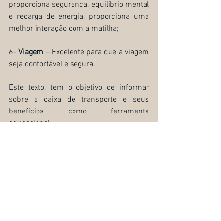
proporciona segurança, equilíbrio mental 
e recarga de energia, proporciona uma 
melhor interação com a matilha;
6- 
Viagem
 – Excelente para que a viagem 
seja confortável e segura.
Este texto, tem o objetivo de informar 
sobre a caixa de transporte e seus 
benefícios como ferramenta 
educacional.
Visando a segurança, o bem-estar 
mental e físico de cada cão, todo o 
processo de escolha da caixa ideal; 
processos de adaptação do cachorro à 
caixa de transporte devem ser 
executado sob a orientação de um 
especialista.