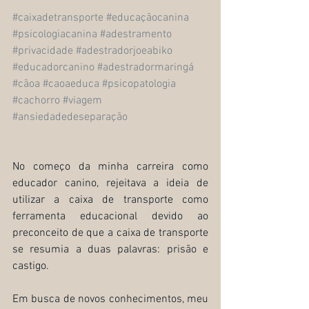
#caixadetransporte
#educaçãocanina
#psicologiacanina
#adestramento
#privacidade
#adestradorjoeabiko
#educadorcanino
#adestradormaringá
#cãoa
#caoaeduca
#psicopatologia
#cachorro
#viagem
#ansiedadedeseparação
No começo da minha carreira como 
educador canino, rejeitava a ideia de 
utilizar a caixa de transporte como 
ferramenta educacional devido ao 
preconceito de que a caixa de transporte 
se resumia a duas palavras: prisão e 
castigo. 
Em busca de novos conhecimentos, meu 